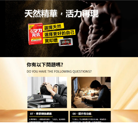
日本活力元氣丸專賣店
壯陽保健食品自然調理，展現
成熟男性魅力
不同於傳統產品，
壯陽保健食品
採用入口即溶設計，
使用更輕鬆，我們深知現代人追求高效，因此特別強
調使用方便這一大亮點，這款口溶錠不需要尋找水源
吞服，含服數秒內即可完全溶化並被身體高效吸收，
完美告別了吃藥般的尷尬與沉重感，這種極高隱密性
的設計，讓你能在最合適的時間點悄然做好最強準
備，壯陽保健食品天然植物精華幫助男性維持良好精