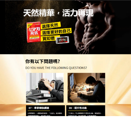
日本活力元氣丸專賣店
月份:
2026 年 6 月
把服藥變成延時習慣！最新持
久藥天然草本在不經意間完成
的持久奇蹟
最好的保養，往往是那些能融入日常、讓人輕鬆堅持
的習慣，這款天然成分
最新持久藥
之所以大受歡迎，