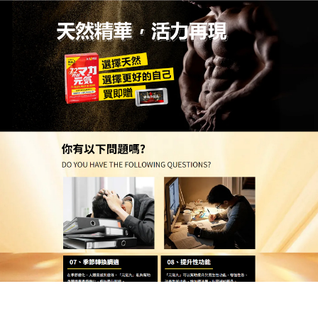
日本活力元氣丸專賣店
月份:
2026 年 4 月
週末狂歡夜，最新壯陽藥讓您
的社交更圓滿
週五夜晚的派對與美酒是生活的點綴，但飲酒後常會
影響表現，
最新壯陽藥
的優勢在於其代謝過程相對獨
立，在適度飲酒後依然能保持顯著的起效速度，薄荷