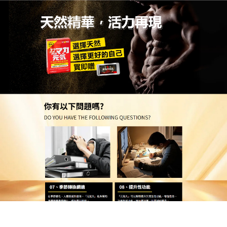
日本活力元氣丸專賣店
月份:
2025 年 12 月
最新壯陽藥草本養護精華終結
早洩尷尬，簡單使用效果顯著
早洩問題不僅影響個人自信，更會破壞兩性關係，及
時解決至關重要！這款
最新壯陽藥
依托傳統中醫智
慧，精選多種藥食同源草本，經現代科技萃取精華，