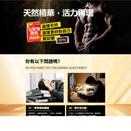
日本活力元氣丸專賣店
最新持久藥讓愛情升溫，從自
信開始
體虛怕冷？這杯
最新持久藥
讓你整個冬天都暖洋洋，
天然植物配方結合口溶科技，讓男性使用更加便利，
小巧低調、快速溶解，為了帶給用戶最完美的體驗，
本產品在實用性上做到了極致的使用方便，獨創的速
溶科技，讓這款最新持久藥在接觸口腔的一瞬間就開
始崩解，成分直接進入身體運作，完全省去了傳統膠
囊在胃部漫長的消化等待，適合日常保養與重要時